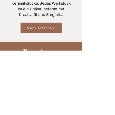
Keramikstücke. Jedes Werkstück
ist ein Unikat, geformt mit
Kreativität und Sorgfalt...
Mehr erfahren
Besuche uns
Du erreichst uns bequem mit der S-
Bahn in nur 15 Minuten vom
Nürnberger Hauptbahnhof.
Haltestelle: Reichelsdorfer Keller
Mein Atelier